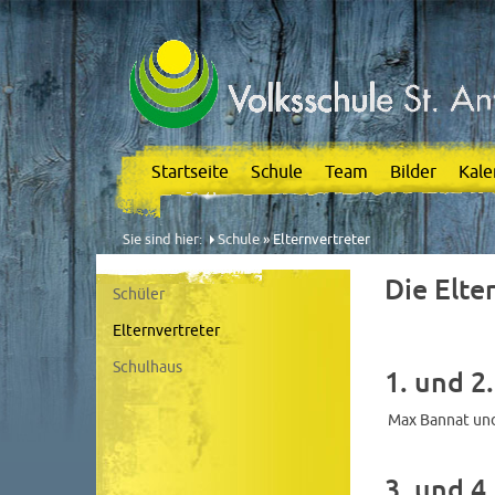
Startseite
Schule
Team
Bilder
Kale
Sie sind hier:
Schule
» Elternvertreter
Die Elte
Schüler
Elternvertreter
Schulhaus
1. und 2
Max Bannat und
3. und 4